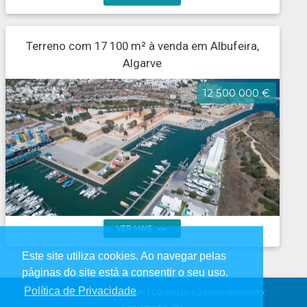
Terreno para construção 12 moradias, Paderne,
Terreno com 17 100 m² à venda em Albufeira,
Albufeira
Algarve
12 500 000 €
more_horiz
VER MAIS
Este site utiliza cookies. Ao navegar pelas
páginas do site está a consentir o seu uso.
Lote terreno construção hotel, Marina de Albufeira
Política de Privacidade
© 2005-2026 albufeira.com | Conteúdo e Desenvolvimento: