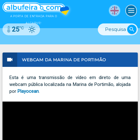
To
A PORTA DE ENTRADA PARA O
ALGARVE!
°C
25
search
videocam
WEBCAM DA MARINA DE PORTIMÃO
Esta é uma transmissão de vídeo em direto de uma
webcam pública localizada na Marina de Portimão, alojada
por
Playocean
.