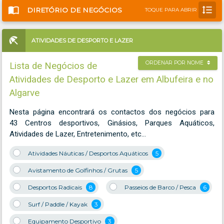
import_contacts
format_line_spacing
DIRETÓRIO DE NEGÓCIOS
TOQUE PARA ABRIR
ATIVIDADES DE DESPORTO E LAZER
ORDENAR POR NOME
Lista de Negócios de
Atividades de Desporto e Lazer em Albufeira e no
Algarve
Nesta página encontrará os contactos dos negócios para
43 Centros desportivos, Ginásios, Parques Aquáticos,
Atividades de Lazer, Entretenimento, etc…
Atividades Náuticas / Desportos Aquáticos
5
Avistamento de Golfinhos / Grutas
5
Desportos Radicais
8
Passeios de Barco / Pesca
6
Surf / Paddle / Kayak
3
Equipamento Desportivo
3