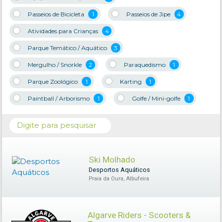
Passeios de Bicicleta
1
Passeios de Jipe
4
Atividades para Crianças
4
Parque Temático / Aquático
3
Mergulho / Snorkle
2
Paraquedismo
1
Parque Zoológico
1
Karting
1
Paintball / Arborismo
1
Golfe / Mini-golfe
1
Ski Molhado
Desportos Aquáticos
Praia da Oura, Albufeira
Algarve Riders - Scooters &