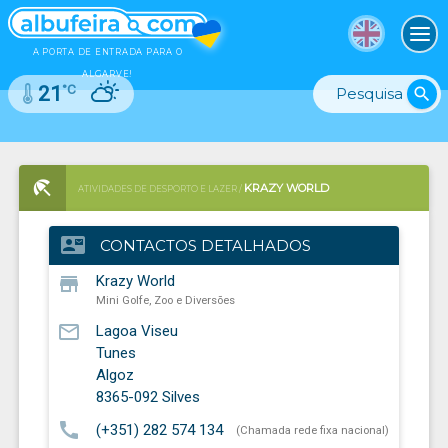
To
A PORTA DE ENTRADA PARA O
ALGARVE!
°C
21
search
KRAZY WORLD
ATIVIDADES DE DESPORTO E LAZER /
MINI GOLFE, ZOO E DIVERSÕES
contact_mail
CONTACTOS DETALHADOS
store
Krazy World
Mini Golfe, Zoo e Diversões
mail_outline
Lagoa Viseu
Tunes
Algoz
8365-092
Silves
call
(+351) 282 574 134
(Chamada rede fixa nacional)