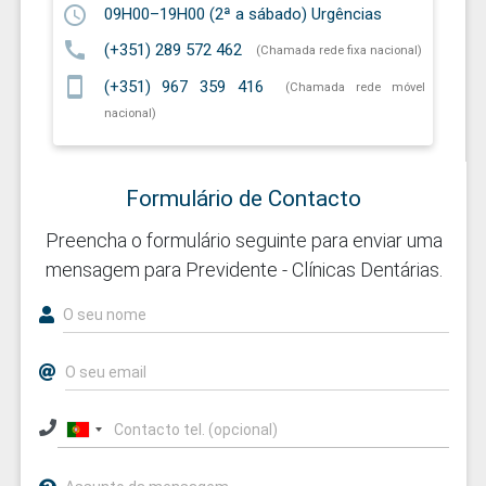
schedule
09H00–19H00 (2ª a sábado) Urgências
call
(+351) 289 572 462
(Chamada rede fixa nacional)
smartphone
(+351) 967 359 416
(Chamada rede móvel
nacional)