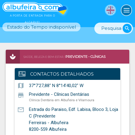
To
A PORTA DE ENTRADA PARA O
ALGARVE!
Estado do Tempo indisponível
search
PREVIDENTE - CLÍNICAS
SAÚDE, BELEZA E BEM-ESTAR /
DENTÁRIAS
CLÍNICA DENTÁRIA EM ALBUFEIRA E VILAMOURA
contact_mail
CONTACTOS DETALHADOS
map
37°7'27,88" N 8°14'40,02" W
store
Previdente - Clínicas Dentárias
Clínica Dentária em Albufeira e Vilamoura
mail_outline
Estrada do Paraiso, Edf. Labisa, Bloco 3, Loja
C (Previdente
Ferreiras - Albufeira
8200-559
Albufeira