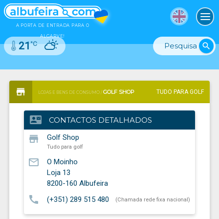
To
A PORTA DE ENTRADA PARA O
ALGARVE!
°C
21
search
GOLF SHOP
TUDO PARA GOLF
LOJAS E BENS DE CONSUMO /
contact_mail
CONTACTOS DETALHADOS
store
Golf Shop
Tudo para golf
mail_outline
O Moinho
Loja 13
8200-160
Albufeira
call
(+351) 289 515 480
(Chamada rede fixa nacional)