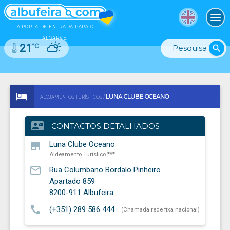
To
A PORTA DE ENTRADA PARA O
ALGARVE!
°C
21
search
LUNA CLUBE OCEANO
ALOJAMENTOS TURÍSTICOS /
ALDEAMENTO TURÍSTICO ***
contact_mail
CONTACTOS DETALHADOS
store
Luna Clube Oceano
Aldeamento Turístico ***
mail_outline
Rua Columbano Bordalo Pinheiro
Apartado 859
8200-911
Albufeira
call
(+351) 289 586 444
(Chamada rede fixa nacional)