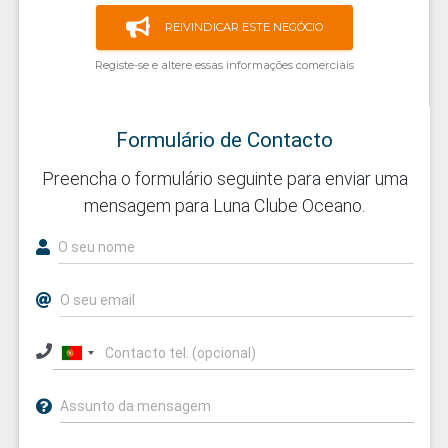
REIVINDICAR ESTE NEGÓCIO
Registe-se e altere essas informações comerciais