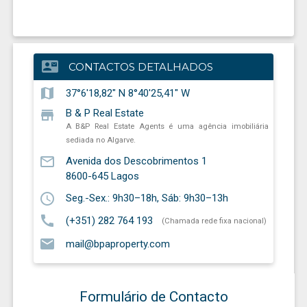
contact_mail
CONTACTOS DETALHADOS
map
37°6'18,82" N 8°40'25,41" W
store
B & P Real Estate
A B&P Real Estate Agents é uma agência imobiliária
sediada no Algarve.
mail_outline
Avenida dos Descobrimentos 1
8600-645
Lagos
schedule
Seg.-Sex.: 9h30–18h, Sáb: 9h30–13h
call
(+351) 282 764 193
(Chamada rede fixa nacional)
email
mail@bpaproperty.com