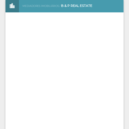
B & P REAL ESTATE
MEDIADORES IMOBILIÁRIOS /
A B&P REAL ESTATE AGENTS É UMA AGÊNCIA IMOBILIÁRIA SEDIADA
NO ALGARVE.