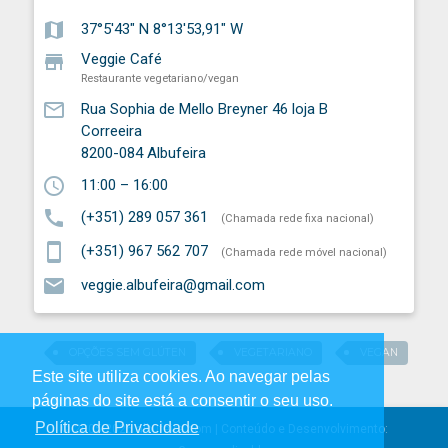
map
37°5'43" N 8°13'53,91" W
store
Veggie Café
Restaurante vegetariano/vegan
mail_outline
Rua Sophia de Mello Breyner 46 loja B
Correeira
8200-084
Albufeira
schedule
11:00 – 16:00
call
(+351) 289 057 361
(Chamada rede fixa nacional)
smartphone
(+351) 967 562 707
(Chamada rede móvel nacional)
email
veggie.albufeira@gmail.com
OPÇÕES SEM GLÚTEN
VEGETARIANO
VEGAN
Este site utiliza cookies. Ao navegar pelas
páginas do site está a consentir o seu uso.
Política de Privacidade
© 2005-2026 albufeira.com | Conteúdo e Desenvolvimento: