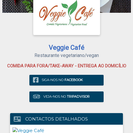
Veggie Café
Restaurante vegetariano/vegan
COMIDA PARA FORA/TAKE-AWAY - ENTREGA AO DOMICÍLIO
SIGA-NOS NO
FACEBOOK
VEJA-NOS NO
TRIPADVISOR
contact_mail
CONTACTOS DETALHADOS