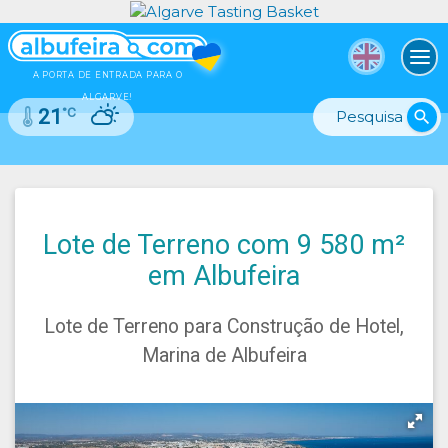
To
A PORTA DE ENTRADA PARA O
ALGARVE!
°C
21
search
Lote de Terreno com 9 580 m²
em Albufeira
Lote de Terreno para Construção de Hotel,
Marina de Albufeira