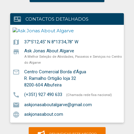
contact_mail
CONTACTOS DETALHADOS
map
37°5'12,45" N 8°13'34,78" W
store
Ask Jonas About Algarve
A Melhor Seleção de Atividades, Passeios e Serviços no Centro
do Algarve
mail_outline
Centro Comercial Borda d’Água
R. Ramalho Ortigão loja 32
8200-604
Albufeira
call
(+351) 927 490 633
(Chamada rede fixa nacional)
email
askjonasaboutalgarve@gmail.com
language
askjonasabout.com
REIVINDICAR ESTE NEGÓCIO