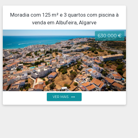
Moradia com 125 m² e 3 quartos com piscina à
venda em Albufeira, Algarve
630 000 €
more_horiz
VER MAIS
Moradia Térrea T3 no Centro de Albufeira