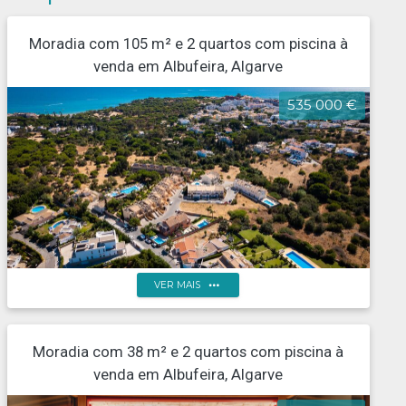
Moradia com 105 m² e 2 quartos com piscina à
venda em Albufeira, Algarve
535 000 €
more_horiz
VER MAIS
Moradia térrea geminada com 2 quartos, com terreno,
Moradia com 38 m² e 2 quartos com piscina à
em Albufeira
venda em Albufeira, Algarve