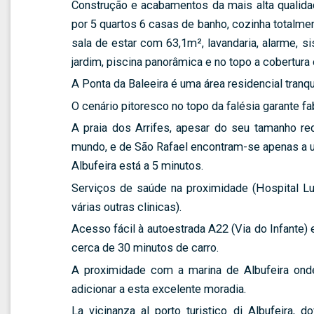
Construção e acabamentos da mais alta qualid
por 5 quartos 6 casas de banho, cozinha totalment
sala de estar com 63,1m², lavandaria, alarme, s
jardim, piscina panorâmica e no topo a cobertura 
A Ponta da Baleeira é uma área residencial tranqu
O cenário pitoresco no topo da falésia garante fa
A praia dos Arrifes, apesar do seu tamanho r
mundo, e de São Rafael encontram-se apenas a uma
Albufeira está a 5 minutos.
Serviços de saúde na proximidade (Hospital Lusí
várias outras clinicas).
Acesso fácil à autoestrada A22 (Via do Infante) 
cerca de 30 minutos de carro.
A proximidade com a marina de Albufeira onde
adicionar a esta excelente moradia.
La vicinanza al porto turistico di Albufeira, d