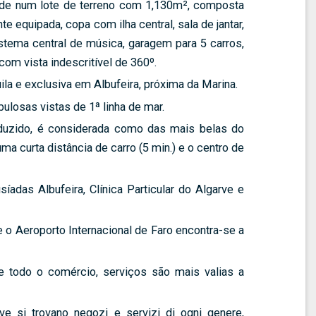
ade num lote de terreno com 1,130m², composta
e equipada, copa com ilha central, sala de jantar,
istema central de música, garagem para 5 carros,
com vista indescritível de 360º.
ila e exclusiva em Albufeira, próxima da Marina.
bulosas vistas de 1ª linha de mar.
eduzido, é considerada como das mais belas do
 curta distância de carro (5 min.) e o centro de
adas Albufeira, Clínica Particular do Algarve e
e o Aeroporto Internacional de Faro encontra-se a
 todo o comércio, serviços são mais valias a
ove si trovano negozi e servizi di ogni genere,