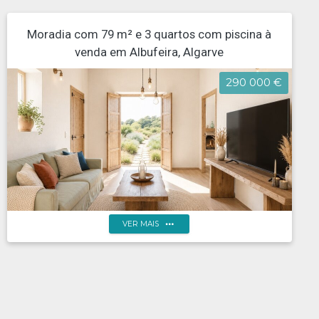
Moradia com 79 m² e 3 quartos com piscina à
venda em Albufeira, Algarve
290 000 €
more_horiz
VER MAIS
Moradia térrea para reabilitar na Centeeira, Paderne -
Albufeira, Negociável