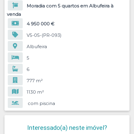
Moradia com 5 quartos em Albufeira à
venda
4 950 000 €
V5-05-(PR-093)
Albufeira
5
6
777 m²
1130 m²
com piscina