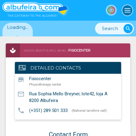
To
THE GATEWAY TO THE ALGARVE!
Loading...
search
FISIOCENTER
HEALTH, BEAUTY & WELL-BEING /
PHYSIOTHERAPY CENTER
contact_mail
DETAILED CONTACTS
store
Fisiocenter
Physiotherapy center
mail_outline
Rua Sophia Mello Breyner, lote42, loja A
8200
Albufeira
call
(+351) 289 501 333
(National landline call)