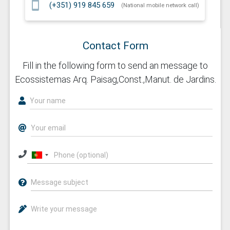
smartphone
(+351) 919 845 659
(National mobile network call)