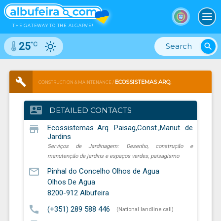
To
THE GATEWAY TO THE ALGARVE!
°C
25
search
ECOSSISTEMAS ARQ.
CONSTRUCTION & MAINTENANCE /
PAISAG,CONST.,MANUT. DE JARDINS
contact_mail
DETAILED CONTACTS
SERVIÇOS DE JARDINAGEM: DESENHO, CONSTRUÇÃO E
store
Ecossistemas Arq. Paisag,Const.,Manut. de
MANUTENÇÃO DE JARDINS E ESPAÇOS VERDES, PAISAGISMO
Jardins
Serviços de Jardinagem: Desenho, construção e
manutenção de jardins e espaços verdes, paisagismo
mail_outline
Pinhal do Concelho Olhos de Agua
Olhos De Agua
8200-912
Albufeira
call
(+351) 289 588 446
(National landline call)